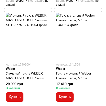
Бренд
Weber
Поставщик
[не
Бренд
Weber
Поставщик
[не
задан]
задан]
Артикул: 17401004
Артикул: 1341504
Weber
Weber
Угольный гриль WEBER
Гриль угольный Weber
MASTER-TOUCH Premium
Classic Kettle, 57 см
SE E-5775
29 999 грн
17 419 грн
В наличии
В наличии
Купить
Купить