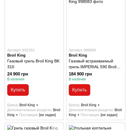
Артикул: 932353
Артикул: 998083
Broil King
Broil King
Газовый гриль Broil King BK
Газовый встраиваемый
310
гриль IMPERIAL 590 Broil
King
24 900 грн
184 900 грн
В наличии
В наличии
Купить
Купить
Бренд
Broil King
Бренд
Broil King
Дополнительные разделы
Broil
Дополнительные разделы
Broil
King
Поставщик
[не задан]
King
Поставщик
[не задан]