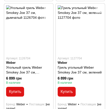
Артикул: 1126704
Артикул: 1127704
Weber
Weber
Угольный гриль Weber
Гриль угольный Weber
Smokey Joe 37 cм,
Smokey Joe 37 cм, зелений
дымчатый
6 899 грн
6 899 грн
В наличии
В наличии
Купить
Купить
Бренд
Weber
Поставщик
[не
Бренд
Weber
Поставщик
[не
задан]
задан]