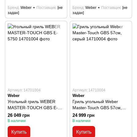
Бренд
Weber
Поставщик
[не
Бренд
Weber
Поставщик
[не
задан]
задан]
Артикул: 14701004
Артикул: 14710004
Weber
Weber
Угольный гриль WEBER
Гриль угольный Weber
MASTER-TOUCH GBS E-
Master-Touch GBS 57см,
5750
серый
26 049 грн
24 999 грн
В наличии
В наличии
Купить
Купить