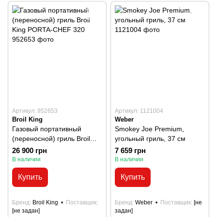
Артикул: 952653
Артикул: 1121004
Broil King
Weber
Газовый портативный
Smokey Joe Premium,
(переносной) гриль Broil
угольный гриль, 37 см
King PORTA-CHEF 320
26 900 грн
7 659 грн
В наличии
В наличии
Купить
Купить
Бренд
Broil King
Поставщик
Бренд
Weber
Поставщик
[не
[не задан]
задан]