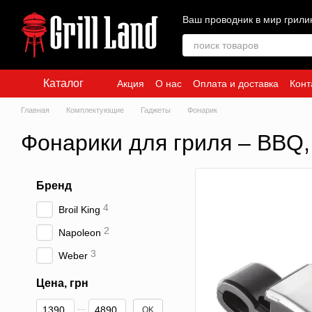
Перейти к основному контенту
Ваш проводник в мир грили
Каталог
Акция
О нас
Оплата и доставка
Конт
Главная
Комплектующие
Гаджеты
Фонарик
Фонарики для гриля – BBQ,
Бренд
4
Broil King
2
Napoleon
3
Weber
Цена, грн
От Цена, грн
До Цена, грн
OK