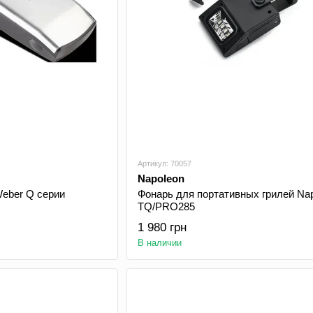
Артикул: 70057
Napoleon
Weber Q серии
Фонарь для портативных грилей Na
TQ/PRO285
1 980 грн
В наличии