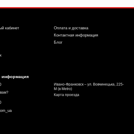
ый кабинет
Оплата и доставка
Контактная информация
Блог
х
я информация
0
Ивано-Франковск – ул. Вовчинецька, 225-
М (в Metro)
 вам?
Карта проезда
0
com_ua