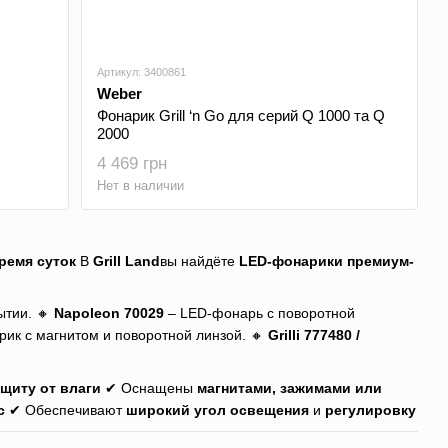
Артикул: 3400861
Weber
Фонарик Grill ‘n Go для серий Q 1000 та Q
2000
4 469 грн
Нет в наличии
ремя суток
В
Grill Land
вы найдёте
LED-фонарики премиум-
ытии. 🔸
Napoleon 70029
– LED-фонарь с поворотной
ик с магнитом и поворотной линзой. 🔸
Grilli 777480 /
ащиту от влаги
✔ Оснащены
магнитами, зажимами или
с
✔ Обеспечивают
широкий угол освещения
и
регулировку