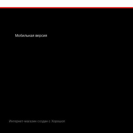
Grill Land
– это место, г
Мобильная версия
Интернет-магазин создан с Хорошоп