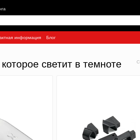
нга
актная информация
Блог
 которое светит в темноте
С