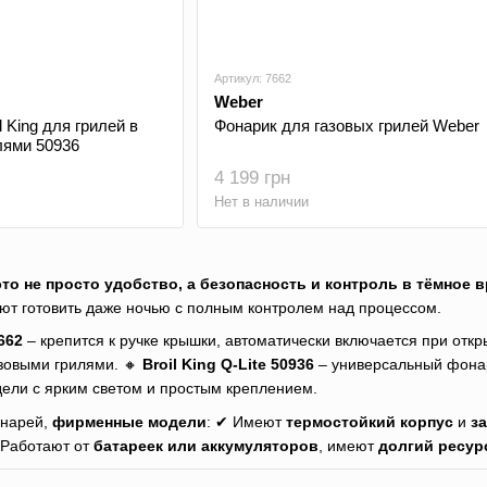
Артикул: 7662
Weber
l King для грилей в
Фонарик для газовых грилей Weber
лями 50936
4 199 грн
Нет в наличии
то не просто удобство, а безопасность и контроль в тёмное в
яют готовить даже ночью с полным контролем над процессом.
662
– крепится к ручке крышки, автоматически включается при откр
азовыми грилями. 🔸
Broil King Q-Lite 50936
– универсальный фонар
ли с ярким светом и простым креплением.
онарей,
фирменные модели
: ✔ Имеют
термостойкий корпус
и
з
Работают от
батареек или аккумуляторов
, имеют
долгий ресур