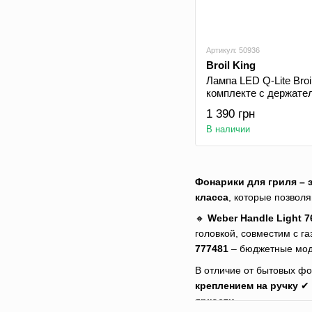
Артикул: 50936
Broil King
Лампа LED Q-Lite Broi
комплекте с держате
1 390 грн
В наличии
Фонарики для гриля – э
класса
, которые позвол
🔸
Weber Handle Light 7
головкой, совместим с г
777481
– бюджетные моде
В отличие от бытовых ф
креплением на ручку
✔ 
яркости