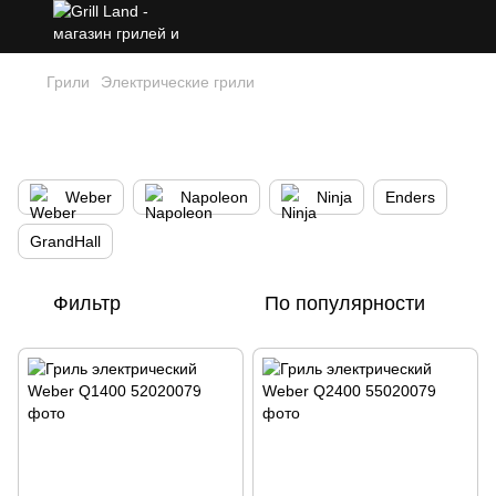
Грили
Электрические грили
Электрические грили – барбекю без
дыма, максимальное удобство
Weber
Napoleon
Ninja
Enders
GrandHall
Фильтр
По популярности