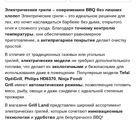
Электрические грили – современное BBQ без лишних
хлопот
Электрические грили – это идеальное решение для
тех, кто хочет наслаждаться барбекю без дыма, открытого
огня и сложного ухода. Благодаря
точному контролю
температуры
, они обеспечивают равномерное
приготовление, а
антипригарное покрытие
делает очистку
простой.
В отличие от традиционных газовых или угольных
грилей,
электрические модели
не требуют дополнительного
топлива, что делает их
экологичными
и безопасными для
использования даже в помещении. Популярные модели
Tefal
OptiGrill
,
Philips HD6370
,
Ninja Foodi
Grill
имеют
автоматические режимы
, позволяющие готовить
мясо, рыбу, овощи и даже сэндвичи с идеальной степенью
прожарки.
В магазине
Grill Land
представлен широкий ассортимент
электрических грилей, которые сочетают
инновационные
технологии
и
удобство
для безупречного BBQ!