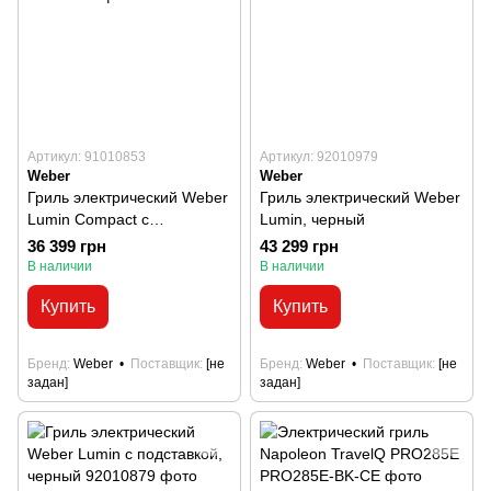
Артикул: 91010853
Артикул: 92010979
Weber
Weber
Гриль электрический Weber
Гриль электрический Weber
Lumin Compact с
Lumin, черный
подставкою, черный
36 399 грн
43 299 грн
В наличии
В наличии
Купить
Купить
Бренд
Weber
Поставщик
[не
Бренд
Weber
Поставщик
[не
задан]
задан]