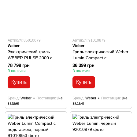
Артикул: 85010079
Артикул: 91010879
Weber
Weber
Электрический гриль
Гриль электрический Weber
WEBER PULSE 2000 с
Lumin Compact с
подставкой PULSE CART
подставкой, черный
78 799 грн
36 399 грн
В наличии
В наличии
Купить
Купить
Бренд
Weber
Поставщик
[не
Бренд
Weber
Поставщик
[не
задан]
задан]