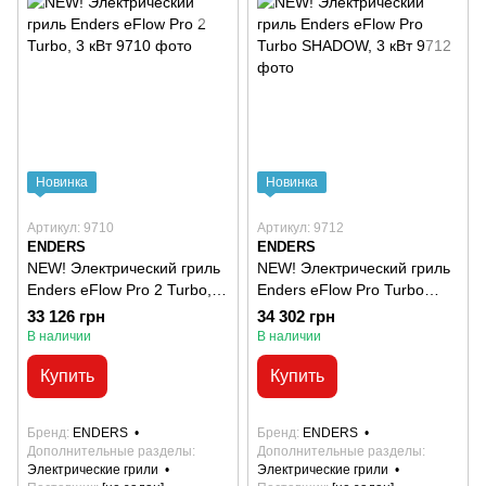
Новинка
Новинка
Артикул: 9710
Артикул: 9712
ENDERS
ENDERS
NEW! Электрический гриль
NEW! Электрический гриль
Enders eFlow Pro 2 Turbo, 3
Enders eFlow Pro Turbo
кВт
SHADOW, 3 кВт
33 126 грн
34 302 грн
В наличии
В наличии
Купить
Купить
Бренд
ENDERS
Бренд
ENDERS
Дополнительные разделы
Дополнительные разделы
Электрические грили
Электрические грили