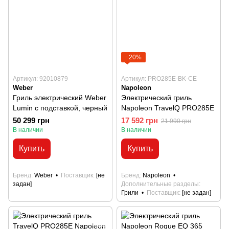
−20%
Артикул: 92010879
Артикул: PRO285E-BK-CE
Weber
Napoleon
Гриль электрический Weber
Электрический гриль
Lumin с подставкой, черный
Napoleon TravelQ PRO285Е
50 299 грн
17 592 грн
21 990 грн
В наличии
В наличии
Купить
Купить
Бренд
Weber
Поставщик
[не
Бренд
Napoleon
задан]
Дополнительные разделы
Грили
Поставщик
[не задан]