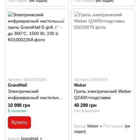
Поставщик
[не задан]
Поставщик
[не задан]
Артикул: K01000226A
Артикул: 55020879
GrandHall
Weber
Электрический
Гриль электрический Weber
инфракрасный настольный
Q2400+подставка
гриль GrandHall E-grill, t° –
10 998 грн
40 299 грн
до 360°С, 1500 Вт, 230 В
В наличии
Нет в наличии
Купить
Бренд
Weber
Поставщик
[не
задан]
Бренд
GrandHall