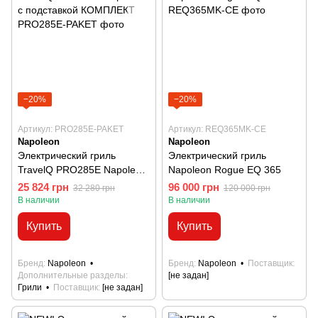
−20%
−20%
Артикул: PRO285E-PAKET
Артикул: REQ365MK-CE
Napoleon
Napoleon
Электрический гриль
Электрический гриль
TravelQ PRO285Е Napoleon
Napoleon Rogue EQ 365
с подставкой КОМПЛЕКТ
25 824 грн
96 000 грн
32 280 грн
120 000 грн
В наличии
В наличии
Купить
Купить
Бренд
Napoleon
Бренд
Napoleon
Поставщик
Дополнительные разделы
[не задан]
Грили
Поставщик
[не задан]