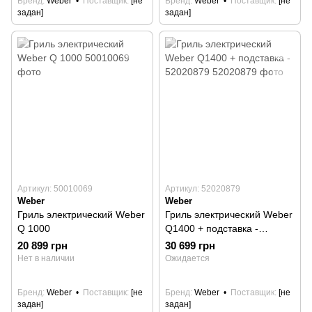
Бренд
Weber
Поставщик
[не
Бренд
Weber
Поставщик
[не
задан]
задан]
Артикул: 50010069
Артикул: 52020879
Weber
Weber
Гриль электрический Weber
Гриль электрический Weber
Q 1000
Q1400 + подставка -
52020879
20 899 грн
30 699 грн
Нет в наличии
Ожидается
Бренд
Weber
Поставщик
[не
Бренд
Weber
Поставщик
[не
задан]
задан]