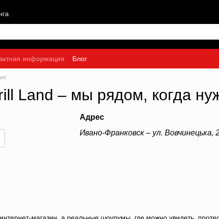
нга
актная информация
Блог
ция
ill Land – мы рядом, когда ну
Адрес
Ивано-Франковск – ул. Вовчинецька, 2
 интернет-магазин, а реальные шоурумы, где можно увидеть, проте