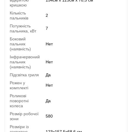
кришкою
Кількість
2
пальників
Потужність
7
пальника, кВт
Боковий
пальник
Нет
(наявність)
Інфрачервоний
пальник
Нет
(наявність)
Підсвітка гриля
Да
Рожен у
Нет
комплекті
Роликові
поворотні
Да
колеса
Розмір робочої
580
зони
Розміри із
закритою
123х157,5х68,6 см