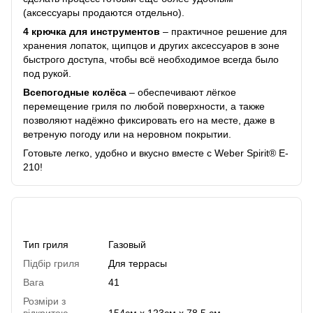
(аксессуары продаются отдельно).
4 крючка для инструментов
– практичное решение для
хранения лопаток, щипцов и других аксессуаров в зоне
быстрого доступа, чтобы всё необходимое всегда было
под рукой.
Всепогодные колёса
– обеспечивают лёгкое
перемещение гриля по любой поверхности, а также
позволяют надёжно фиксировать его на месте, даже в
ветреную погоду или на неровном покрытии.
Готовьте легко, удобно и вкусно вместе с Weber Spirit® E-
210!
Характеристики
Тип гриля
Газовый
Підбір гриля
Для террасы
Вага
41
Розміри з
відкритою
154см х 123см х 78,5 см