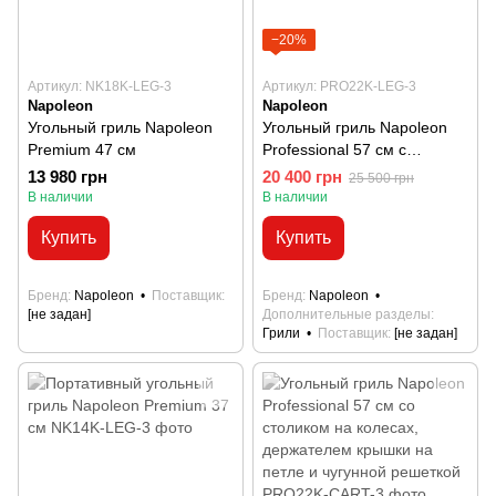
−20%
Артикул: NK18K-LEG-3
Артикул: PRO22K-LEG-3
Napoleon
Napoleon
Угольный гриль Napoleon
Угольный гриль Napoleon
Premium 47 см
Professional 57 см с
держателем крышки на
13 980 грн
20 400 грн
25 500 грн
петле и чугунной решеткой
В наличии
В наличии
Купить
Купить
Бренд
Napoleon
Поставщик
Бренд
Napoleon
[не задан]
Дополнительные разделы
Грили
Поставщик
[не задан]