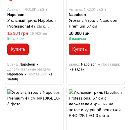
Артикул: PRO18K-LEG-3
Артикул: NK22K-LEG-3
Napoleon
Napoleon
Угольный гриль Napoleon
Угольный гриль Napoleon
Professional 47 см с
Premium 57 см
держателем крышки на
15 984 грн
18 000 грн
19 980 грн
петле и чугунной решеткой
В наличии
В наличии
Купить
Купить
Бренд
Napoleon
Бренд
Napoleon
Поставщик
Дополнительные разделы
[не задан]
Napoleon
Поставщик
[не
задан]