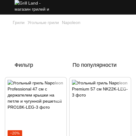
Грили
Угольные грили
Napoleon
Угольные грили Napoleon –
классический вкус и современные
технологии
Фильтр
По популярности
−20%