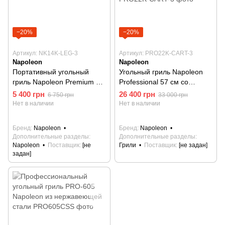
−20%
−20%
Артикул: NK14K-LEG-3
Артикул: PRO22K-CART-3
Napoleon
Napoleon
Портативный угольный
Угольный гриль Napoleon
гриль Napoleon Premium 37
Professional 57 см со
см
столиком на колесах,
5 400 грн
26 400 грн
6 750 грн
33 000 грн
держателем крышки на
Нет в наличии
Нет в наличии
петле и чугунной решеткой
Бренд
Napoleon
Бренд
Napoleon
Дополнительные разделы
Дополнительные разделы
Napoleon
Поставщик
[не
Грили
Поставщик
[не задан]
задан]