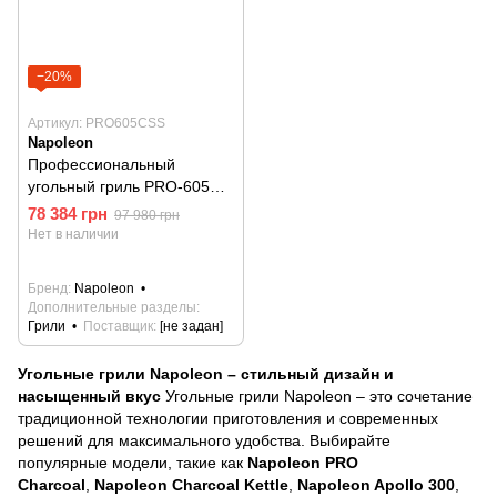
−20%
Артикул: PRO605CSS
Napoleon
Профессиональный
угольный гриль PRO-605
Napoleon из нержавеющей
78 384 грн
97 980 грн
стали
Нет в наличии
Бренд
Napoleon
Дополнительные разделы
Грили
Поставщик
[не задан]
Угольные грили Napoleon – стильный дизайн и
насыщенный вкус
Угольные грили Napoleon – это сочетание
традиционной технологии приготовления и современных
решений для максимального удобства. Выбирайте
популярные модели, такие как
Napoleon PRO
Charcoal
,
Napoleon Charcoal Kettle
,
Napoleon Apollo 300
,