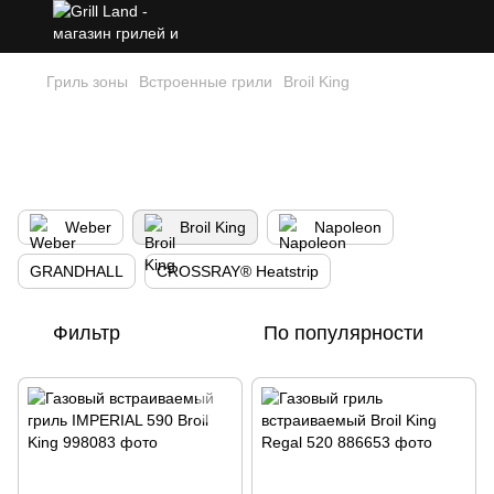
Гриль зоны
Встроенные грили
Broil King
Встроенные грили Broil King –
барбекю без границ, технологии для
идеального вкуса
Weber
Broil King
Napoleon
GRANDHALL
CROSSRAY® Heatstrip
Фильтр
По популярности