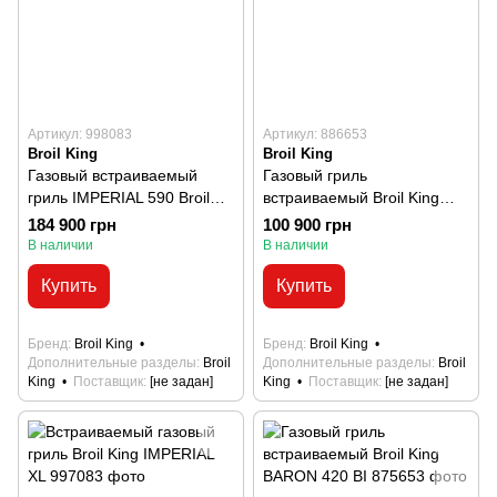
Артикул: 998083
Артикул: 886653
Broil King
Broil King
Газовый встраиваемый
Газовый гриль
гриль IMPERIAL 590 Broil
встраиваемый Broil King
King
Regal 520
184 900 грн
100 900 грн
В наличии
В наличии
Купить
Купить
Бренд
Broil King
Бренд
Broil King
Дополнительные разделы
Broil
Дополнительные разделы
Broil
King
Поставщик
[не задан]
King
Поставщик
[не задан]