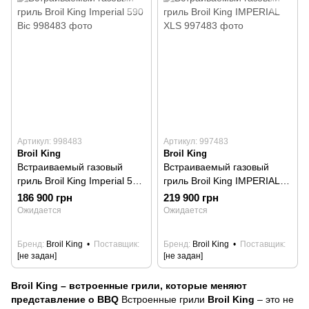
Артикул: 998483
Артикул: 997483
Broil King
Broil King
Встраиваемый газовый
Встраиваемый газовый
гриль Broil King Imperial 590
гриль Broil King IMPERIAL
Bic
XLS
186 900 грн
219 900 грн
Ожидается
Ожидается
Бренд
Broil King
Поставщик
Бренд
Broil King
Поставщик
[не задан]
[не задан]
Broil King – встроенные грили, которые меняют
представление о BBQ
Встроенные грили
Broil King
– это не