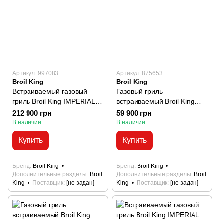
Артикул: 997083
Артикул: 875653
Broil King
Broil King
Встраиваемый газовый
Газовый гриль
гриль Broil King IMPERIAL
встраиваемый Broil King
XL
BARON 420 BI
212 900 грн
59 900 грн
В наличии
В наличии
Купить
Купить
Бренд
Broil King
Бренд
Broil King
Дополнительные разделы
Broil
Дополнительные разделы
Broil
King
Поставщик
[не задан]
King
Поставщик
[не задан]