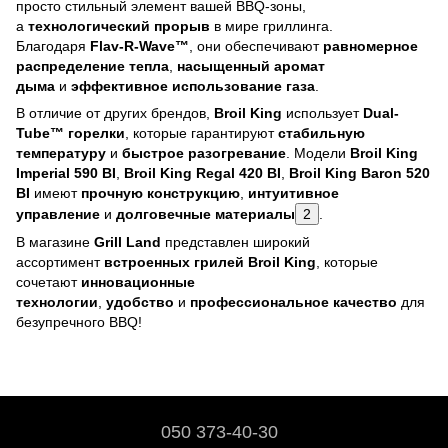
просто стильный элемент вашей BBQ-зоны,
а
технологический прорыв
в мире гриллинга.
Благодаря
Flav-R-Wave™
, они обеспечивают
равномерное
распределение тепла
,
насыщенный аромат
дыма
и
эффективное использование газа
.
В отличие от других брендов,
Broil King
использует
Dual-
Tube™ горелки
, которые гарантируют
стабильную
температуру
и
быстрое разогревание
. Модели
Broil King
Imperial 590 BI
,
Broil King Regal 420 BI
,
Broil King Baron 520
BI
имеют
прочную конструкцию
,
интуитивное
управление
и
долговечные материалы
2
.
В магазине
Grill Land
представлен широкий
ассортимент
встроенных грилей Broil King
, которые
сочетают
инновационные
технологии
,
удобство
и
профессиональное качество
для
безупречного BBQ!
050 373-40-30