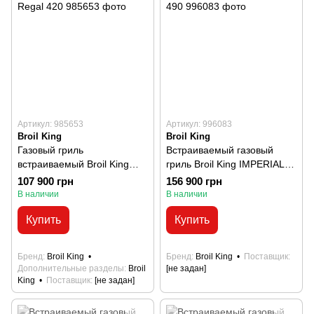
Артикул: 985653
Артикул: 996083
Broil King
Broil King
Газовый гриль
Встраиваемый газовый
встраиваемый Broil King
гриль Broil King IMPERIAL
Regal 420
490
107 900 грн
156 900 грн
В наличии
В наличии
Купить
Купить
Бренд
Broil King
Бренд
Broil King
Поставщик
Дополнительные разделы
Broil
[не задан]
King
Поставщик
[не задан]