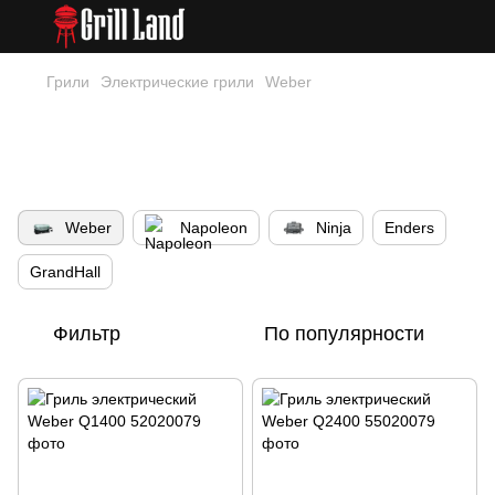
Грили
Электрические грили
Weber
Электрические грили Weber –
барбекю без дыма, максимальная
продуктивность
Weber
Napoleon
Ninja
Enders
GrandHall
Фильтр
По популярности