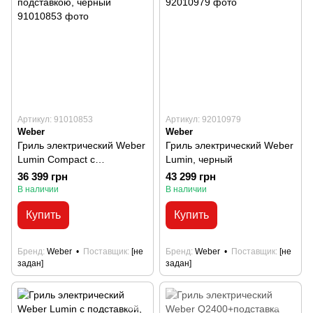
Артикул: 91010853
Артикул: 92010979
Weber
Weber
Гриль электрический Weber
Гриль электрический Weber
Lumin Compact с
Lumin, черный
подставкою, черный
36 399 грн
43 299 грн
В наличии
В наличии
Купить
Купить
Бренд
Weber
Поставщик
[не
Бренд
Weber
Поставщик
[не
задан]
задан]