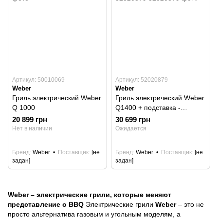
Артикул: 50010069
Артикул: 52020879
Weber
Weber
Гриль электрический Weber
Гриль электрический Weber
Q 1000
Q1400 + подставка -
52020879
20 899 грн
30 699 грн
Нет в наличии
Ожидается
Бренд
Weber
Поставщик
[не
Бренд
Weber
Поставщик
[не
задан]
задан]
Weber – электрические грили, которые меняют
представление о BBQ
Электрические грили
Weber
– это не
просто альтернатива газовым и угольным моделям, а