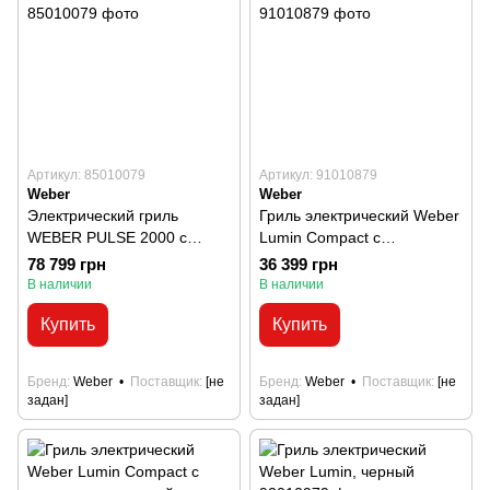
Артикул: 85010079
Артикул: 91010879
Weber
Weber
Электрический гриль
Гриль электрический Weber
WEBER PULSE 2000 с
Lumin Compact с
подставкой PULSE CART
подставкой, черный
78 799 грн
36 399 грн
В наличии
В наличии
Купить
Купить
Бренд
Weber
Поставщик
[не
Бренд
Weber
Поставщик
[не
задан]
задан]