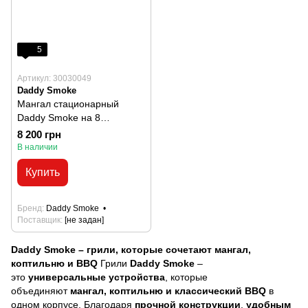
5
Артикул: 30030049
Daddy Smoke
Мангал стационарный
Daddy Smoke на 8
шампуров.
8 200 грн
В наличии
Купить
Бренд
Daddy Smoke
Поставщик
[не задан]
Daddy Smoke – грили, которые сочетают мангал,
коптильню и BBQ
Грили
Daddy Smoke
–
это
универсальные устройства
, которые
объединяют
мангал, коптильню и классический BBQ
в
одном корпусе. Благодаря
прочной конструкции
,
удобным