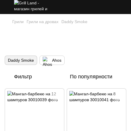
Грили
Грили на дровах
Daddy Smoke
Грили Daddy Smoke – барбекю без
границ, открытый огонь и стильный
дизайн
Daddy Smoke
Ahos
Фильтр
По популярности