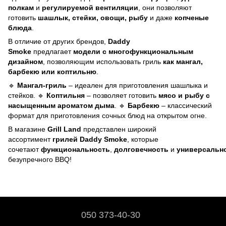
полкам
и
регулируемой вентиляции
, они позволяют
готовить
шашлык, стейки, овощи, рыбу
и даже
копченые
блюда
.
В отличие от других брендов,
Daddy
Smoke
предлагает
модели с многофункциональным
дизайном
, позволяющим использовать гриль
как мангал,
барбекю или коптильню
.
🔹
Мангал-гриль
– идеален для приготовления шашлыка и
стейков. 🔹
Коптильня
– позволяет готовить
мясо и рыбу с
насыщенным ароматом дыма
. 🔹
Барбекю
– классический
формат для приготовления сочных блюд на открытом огне.
В магазине
Grill Land
представлен широкий
ассортимент
грилей Daddy Smoke
, которые
сочетают
функциональность
,
долговечность
и
универсальн
безупречного BBQ!
050 373-40-30