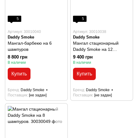
5
5
Артикул: 30010040
Артикул: 30010038
Daddy Smoke
Daddy Smoke
Мангал-барбекю на 6
Мангал стационарный
шампуров
Daddy Smoke на 12
шампуров.
8 800 грн
9 400 грн
В наличии
В наличии
Купить
Купить
Бренд
Daddy Smoke
Бренд
Daddy Smoke
Поставщик
[не задан]
Поставщик
[не задан]