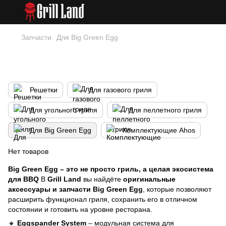
Запчасти
Для Big Green Egg
Big Green Egg – аксессуары,
создающие систему
Решетки
Для газового гриля
Для угольного гриля
Для пеллетного гриля
Для Big Green Egg
Комплектующие Ahos
Нет товаров
Big Green Egg – это не просто гриль, а целая экосистема
для BBQ
В
Grill Land
вы найдёте
оригинальные
аксессуары и запчасти Big Green Egg
, которые позволяют
расширить функционал гриля, сохранить его в отличном
состоянии и готовить на уровне ресторана.
🔸
Eggspander System
– модульная система для