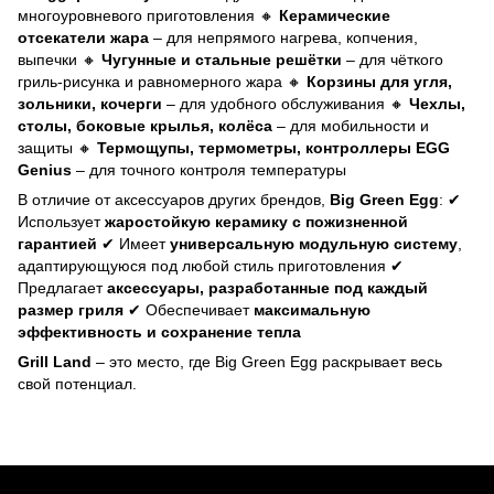
многоуровневого приготовления 🔸
Керамические
отсекатели жара
– для непрямого нагрева, копчения,
выпечки 🔸
Чугунные и стальные решётки
– для чёткого
гриль-рисунка и равномерного жара 🔸
Корзины для угля,
зольники, кочерги
– для удобного обслуживания 🔸
Чехлы,
столы, боковые крылья, колёса
– для мобильности и
защиты 🔸
Термощупы, термометры, контроллеры EGG
Genius
– для точного контроля температуры
В отличие от аксессуаров других брендов,
Big Green Egg
: ✔
Использует
жаростойкую керамику с пожизненной
гарантией
✔ Имеет
универсальную модульную систему
,
адаптирующуюся под любой стиль приготовления ✔
Предлагает
аксессуары, разработанные под каждый
размер гриля
✔ Обеспечивает
максимальную
эффективность и сохранение тепла
Grill Land
– это место, где Big Green Egg раскрывает весь
свой потенциал.