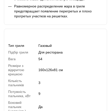
Равномерное распределение жара в гриле
предотвращает появление перегретых и плохо
прогретых участков на решетках.
Характеристики
Тип гриля
Газовый
Підбір гриля
Для ресторана
Вага
54
Розміри з
відкритою
160х126х81 см
кришкою
Кількість
3
пальників
Потужність
9
пальника, кВт
Боковий
пальник
Да