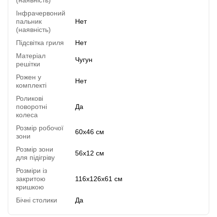
(наявність)
Інфрачервоний
пальник
Нет
(наявність)
Підсвітка гриля
Нет
Матеріал
Чугун
решітки
Рожен у
Нет
комплекті
Роликові
поворотні
Да
колеса
Розмір робочої
60х46 см
зони
Розмір зони
56х12 см
для підігріву
Розміри із
закритою
116х126х61 см
кришкою
Бічні столики
Да