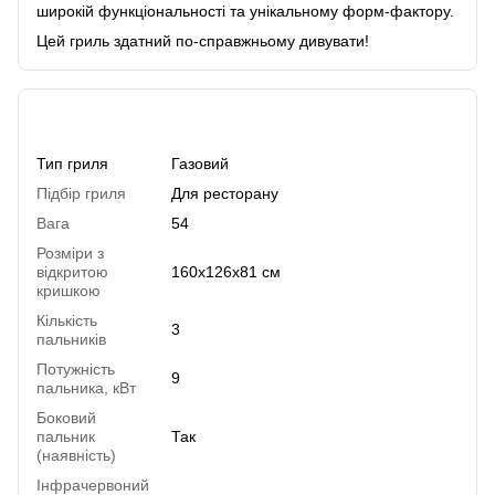
широкій функціональності та унікальному форм-фактору.
Цей гриль здатний по-справжньому дивувати!
Характеристики
Тип гриля
Газовий
Підбір гриля
Для ресторану
Вага
54
Розміри з
відкритою
160х126х81 см
кришкою
Кількість
3
пальників
Потужність
9
пальника, кВт
Боковий
пальник
Так
(наявність)
Інфрачервоний