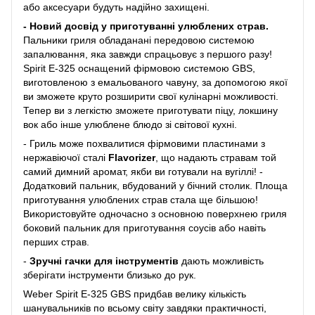
або аксесуари будуть надійно захищені.
- Новий досвід у приготуванні улюблених страв.
Пальники гриля обладанані передовою системою
запалювання, яка завжди спрацьовує з першого разу!
Spirit E-325 оснащений фірмовою системою GBS,
виготовленою з емальованого чавуну, за допомогою якої
ви зможете круто розширити свої кулінарні можливості.
Тепер ви з легкістю зможете приготувати піцу, локшину
вок або інше улюблене блюдо зі світової кухні.
- Гриль може похвалитися фірмовими пластинами з
нержавіючої сталі
Flavorizer
, що надають стравам той
самий димний аромат, якби ви готували на вугіллі! -
Додатковий пальник, вбудований у бічний столик. Площа
приготування улюблених страв стала ще більшою!
Використовуйте одночасно з основною поверхнею гриля
боковий пальник для приготування соусів або навіть
перших страв.
-
Зручні гачки для інструментів
дають можливість
зберігати інструменти близько до рук.
Weber Spirit E-325 GBS придбав велику кількість
шанувальників по всьому світу завдяки практичності,