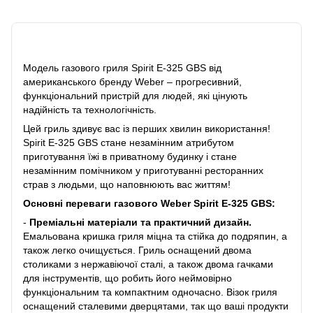
Опис
Модель газового гриля Spirit E-325 GBS від
американського бренду Weber – прогресивний,
функціональний пристрій для людей, які цінують
надійність та технологічність.
Цей гриль здивує вас із перших хвилин використання!
Spirit E-325 GBS стане незамінним атрибутом
приготування їжі в приватному будинку і стане
незамінним помічником у приготуванні ресторанних
страв з людьми, що наповнюють вас життям!
Основні переваги газового Weber Spirit E-325 GBS:
-
Преміальні матеріали та практичний дизайн.
Емальована кришка гриля міцна та стійка до подряпин, а
також легко очищується. Гриль оснащений двома
столиками з нержавіючої сталі, а також двома гачками
для інструментів, що робить його неймовірно
функціональним та компактним одночасно. Візок гриля
оснащений сталевими дверцятами, так що ваші продукти