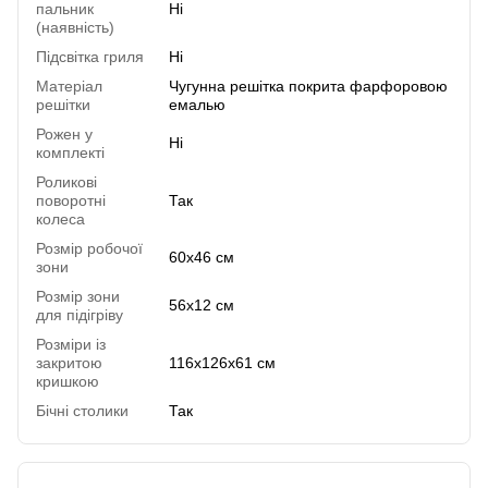
пальник
Ні
(наявність)
Підсвітка гриля
Ні
Матеріал
Чугунна решітка покрита фарфоровою
решітки
емалью
Рожен у
Ні
комплекті
Роликові
поворотні
Так
колеса
Розмір робочої
60х46 см
зони
Розмір зони
56х12 см
для підігріву
Розміри із
закритою
116х126х61 см
кришкою
Бічні столики
Так