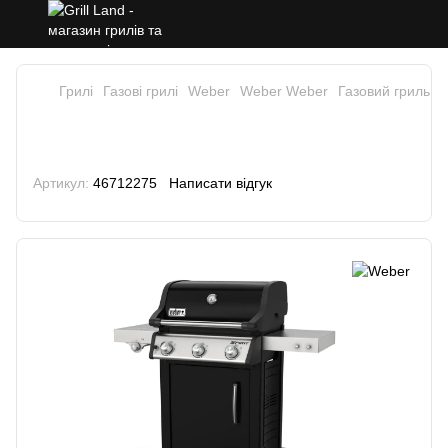
Грилі
Газові грилі
Weber
Weber Weber
Газовий гриль W
Газовий гриль Weber Spirit E-325
GBS, чорний
Артикул:
46712275
Написати відгук