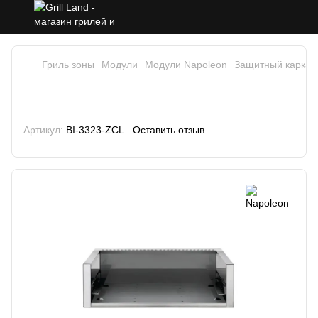
Гриль зоны
Модули
Модули Napoleon
Защитный каркас
Защитный каркас для грилей
Napoleon BILEX 485/BPRO500
Артикул:
BI-3323-ZCL
Оставить отзыв