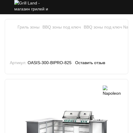
Гриль зоны
BBQ зоны под ключ
BBQ зоны под ключ Napo
Летняя кухня Napoleon Oasis 300
с газовым грилем Prestige BIPRO-
825 OASIS-300-BIPRO-825
Артикул:
OASIS-300-BIPRO-825
Оставить отзыв