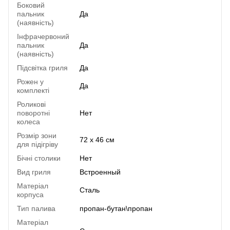
Боковий
пальник
Да
(наявність)
Інфрачервоний
пальник
Да
(наявність)
Підсвітка гриля
Да
Рожен у
Да
комплекті
Роликові
поворотні
Нет
колеса
Розмір зони
72 х 46 см
для підігріву
Бічні столики
Нет
Вид гриля
Встроенный
Матеріал
Сталь
корпуса
Тип палива
пропан-бутан\пропан
Матеріал