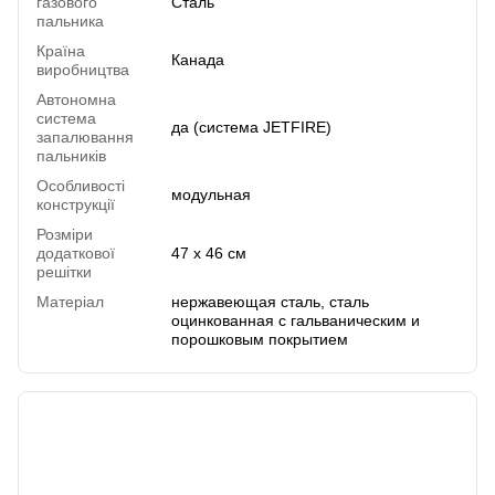
газового
Сталь
пальника
Країна
Канада
виробництва
Автономна
система
да (система JETFIRE)
запалювання
пальників
Особливості
модульная
конструкції
Розміри
додаткової
47 х 46 см
решітки
Матеріал
нержавеющая сталь, сталь
оцинкованная с гальваническим и
порошковым покрытием
Отзывы