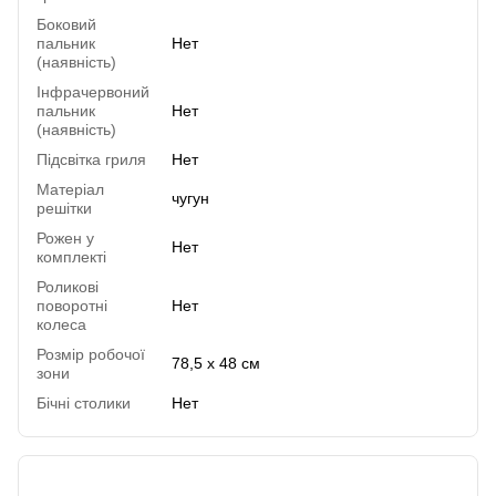
Боковий
пальник
Нет
(наявність)
Інфрачервоний
пальник
Нет
(наявність)
Підсвітка гриля
Нет
Матеріал
чугун
решітки
Рожен у
Нет
комплекті
Роликові
поворотні
Нет
колеса
Розмір робочої
78,5 х 48 см
зони
Бічні столики
Нет
Отзывы