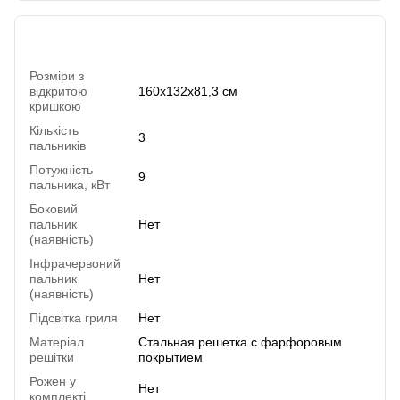
Характеристики
Розміри з
відкритою
160х132х81,3 см
кришкою
Кількість
3
пальників
Потужність
9
пальника, кВт
Боковий
пальник
Нет
(наявність)
Інфрачервоний
пальник
Нет
(наявність)
Підсвітка гриля
Нет
Матеріал
Стальная решетка с фарфоровым
решітки
покрытием
Рожен у
Нет
комплекті