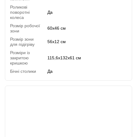
Роликові
поворотні
Да
колеса
Розмір робочої
60х46 см
зони
Розмір зони
56х12 см
для підігріву
Розміри із
закритою
115,6х132х61 см
кришкою
Бічні столики
Да
Отзывы