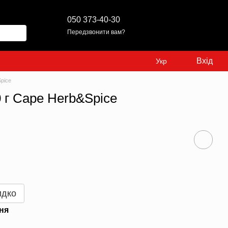
050 373-40-30
Передзвонити вам?
Вхід
Укр
pice
0 г Cape Herb&Spice
идко
ня