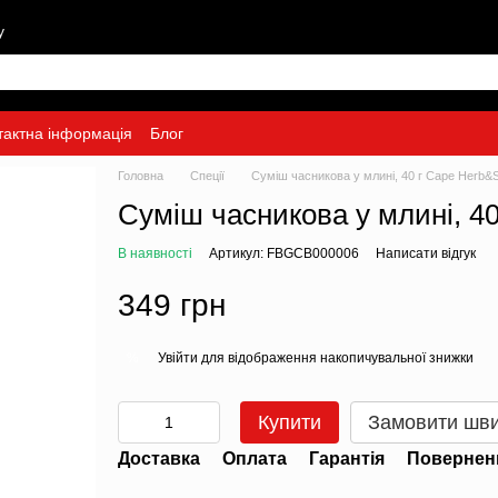
у
тактна інформація
Блог
Головна
Спеції
Суміш часникова у млині, 40 г Cape Herb&S
Суміш часникова у млині, 4
В наявності
Артикул: FBGCB000006
Написати відгук
349 грн
Увійти
для відображення накопичувальної знижки
%
Купити
Замовити шв
Доставка
Оплата
Гарантія
Повернен