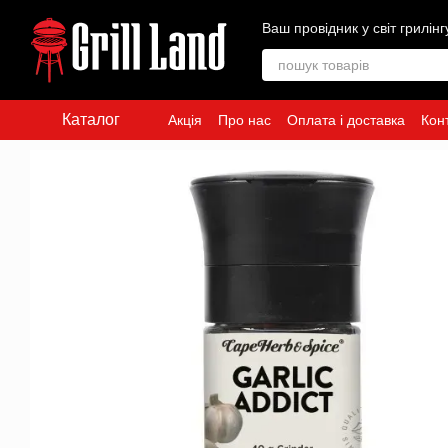
Перейти до основного контенту
Ваш провідник у світ грилінг
Каталог
Акція
Про нас
Оплата і доставка
Кон