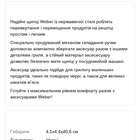
Опис
Надійні щипці Weber із нержавіючої сталі роблять
перевертання і переміщення продуктів на решітці
простим і легким.
Спеціально продуманий механізм складання ручки
допомогає компактно зберігати аксесуар разом з іншими
деталями гриля, а стійкий матеріал аксесесуару
дозволяє безпечно мити щипці у посудомийній машині.
Аксесуар ідеально підійде для грилінгу маленьких
продуктів, таких як помідори черрі, а також для великих
шматків м'яса.
Готуйте з максимальним рівнем комфорту разом з
аксесуарами Weber!
Характеристики
Габарити
4,1х4,4х40,6 см
Тип товару
Щипці