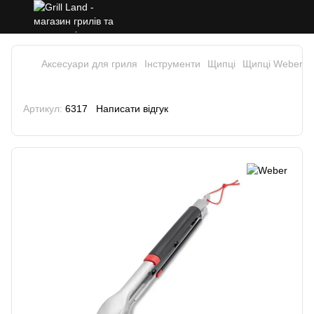
Аксесуари для гриля
Інструменти
Щипці
Щипці Weber
Щипці для гриля Weber
Артикул:
6317
Написати відгук