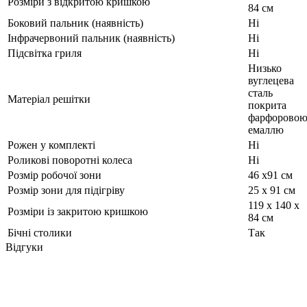
Розміри з відкритою кришкою
84 см
Боковий пальник (наявність)
Ні
Інфрачервоний пальник (наявність)
Ні
Підсвітка гриля
Ні
Низько
вуглецева
сталь
Матеріал решітки
покрита
фарфорово
емаллю
Рожен у комплекті
Ні
Роликові поворотні колеса
Ні
Розмір робочої зони
46 х91 см
Розмір зони для підігріву
25 х 91 см
119 х 140 х
Розміри із закритою кришкою
84 см
Бічні столики
Так
Відгуки