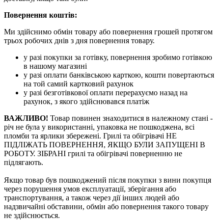
Повернення коштів:
Ми здійснимо обмін товару або повернення грошей протягом
трьох робочих днів з дня повернення товару.
у разі покупки за готівку, повернення зробимо готівкою
в нашому магазині
у разі оплати банківською карткою, кошти повертаються
на той самий картковий рахунок
у разі безготівкової оплати перерахуємо назад на
рахунок, з якого здійснювався платіж
ВАЖЛИВО!
Товар повинен знаходитися в належному стані -
річ не була у використанні, упаковка не пошкоджена, всі
пломби та ярлики збережені. Грилі та обігрівачі НЕ
ПІДЛІЖАТЬ ПОВЕРНЕННЯ, ЯКЩО БУЛИ ЗАПУЩЕНІ В
РОБОТУ. ЗІБРАНІ грилі та обігрівачі поверненню не
підлягають.
Якщо товар був пошкоджений після покупки з вини покупця
через порушення умов експлуатації, зберігання або
транспортування, а також через дії інших людей або
надзвичайні обставини, обмін або повернення такого товару
не здійснюється.