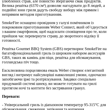
улюблених страв, але повністю зберігаючи смак продуктів.
Велика решітка (6370 см²) дозволяє нагодувати до 8 людей, а
подвійні зони гриля дадуть свободу вибору між прямим і
непрямим методом приготуванням.
SmokeFire оснащено провідним у галузі помічником із
покроковим приготуванням Weber Connect, який об’єднується
з вашим смартфоном, щоб надсилати сповіщення про те, коли
прийшов час перевернути страву, до зворотного відліку її
готовності.
Решітка Gourmet BBQ System (GBS) перетворює SmokeFire на
багатофункціональний гриль із широким набором аксесуарів
GBS, таких як камінь для піци, решітка для обсмажування,
голландська піч тощо.
Ексклюзивна порцелянова емаль Weber створює елегантний
вигляд і витримує найсуворіші навколишні умови, одночасно
запобігаючи іржі та розтріскування. Завдяки спеціально
продуманій системі шнеку, ви можете готувати на грилі
протягом ночі та коптити без застрявання гранул.​
Переваги:
- Універсальний гриль із діапазоном температур 95-315°C для
обсмажування, смаження, запікання та копчення.