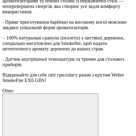
ароматизаторами та бічний столик із нержавіючої сталі —
неперевершена сінергія, яка створює усе задля комфорту
використання.
- Пряме приготування барбекю на високому вогні можливе
завдяки унікальній формі ароматизаторів.
​ - 100% натуральні гранули (пеллети) з листяної деревини,
спеціально виготовлені для Smokefire, щоб надати
автентичного аромату деревини до ваших страв.
- Датчик внутрішньої температури та тримач для столових
приборів.
Відкривайте для себе світ гриллінгу разом з крутим Weber
SmokeFire EX6 GBS!
Опис