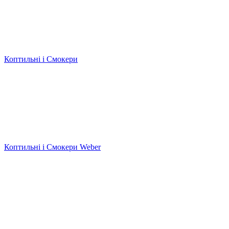
Коптильні і Смокери
Коптильні і Смокери Weber