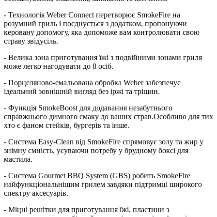
- Технологія Weber Connect перетворює SmokeFire на
розумний гриль і поєднується з додатком, пропонуючи
керовану допомогу, яка допоможе вам контролювати свою
страву звідусіль.
- Велика зона приготування їжі з подвійними зонами гриля
може легко нагодувати до 8 осіб. ​
- Порцеляново-емальована обробка Weber забезпечує
ідеальний зовнішній вигляд без іржі та тріщин.
- Функція SmokeBoost для додавання незабутнього
справжнього димного смаку до ваших страв.Особливо для тих
хто є фаном стейків, бургерів та інше.
- Система Easy-Clean від SmokeFire спрямовує золу та жир у
знімну ємність, усуваючи потребу у брудному боксі для
мастила.​
- Система Gourmet BBQ System (GBS) робить SmokeFire
найфункціональнішим грилем завдяки підтримці широкого
спектру аксесуарів.​
- Міцні решітки для приготування їжі, пластини з