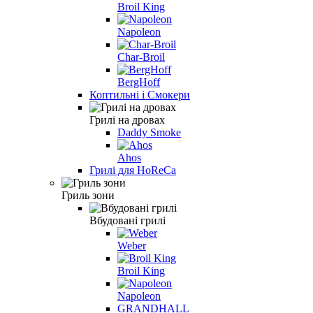
Broil King
Napoleon
Char-Broil
BergHoff
Коптильні і Смокери
Грилі на дровах
Daddy Smoke
Ahos
Грилі для HoReCa
Гриль зони
Вбудовані грилі
Weber
Broil King
Napoleon
GRANDHALL