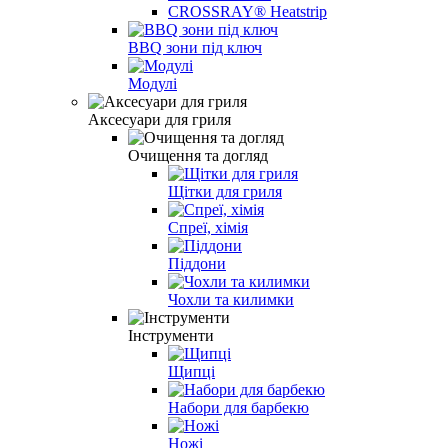
CROSSRAY® Heatstrip
BBQ зони під ключ
Модулі
Аксесуари для гриля
Очищення та догляд
Щітки для гриля
Спреї, хімія
Піддони
Чохли та килимки
Інструменти
Щипці
Набори для барбекю
Ножі