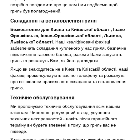
потрібно повідомити про це нам і ми подбаємо щоб
гриль був полагоджений.
Складання та встановлення гриля
Безкоштовно для Києва та Київської області, Івано-
Франківська, Івано-Франківської області, Львова,
Львівської області
. Наші кваліфіковані фахівці
забезпечать складання купленого у нас гриля, безпечне
підключення газового балона, разом з Вами запустять
гриль та розкажуть Вам, як його доглядати.
Якщо ви знаходитесь не в Києві та Київській області, наші
фахівці проконсультують вас по телефону та розкажуть
про всі нюанси правильного складання та встановлення
грилю.
Технічне обслуговування
Ми пропонуємо технічне обслуговування всім нашим
клієнтам. Чищення, регулярний огляд, усунення
технічних несправностей - навіть після гарантійного
терміну ви будете впевнені в тому, що гриль вас не
підведе.
З усіх питань, пов'язаних із сервісом, дзвоніть на номер