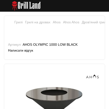
Грилі
Грилі на дровах
Ahos
Ahos Ahos
Дров'яний гриль
Дров'яний гриль-вогнище Ahos
Olympic 1000 Low, чорний
Артикул:
AHOS OLYMPIC 1000 LOW BLACK
Написати відгук