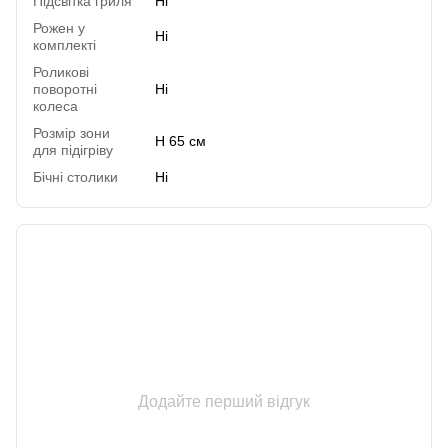
Підсвітка гриля
Ні
Рожен у
Ні
комплекті
Роликові
поворотні
Ні
колеса
Розмір зони
H 65 см
для підігріву
Бічні столики
Ні
Відгуки
Додайте перший відгук