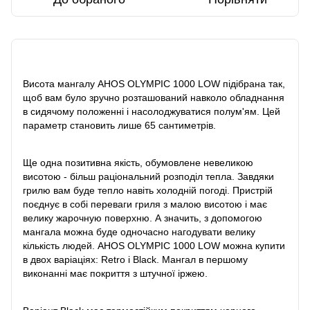
Опис
Висота мангалу AHOS OLYMPIC 1000 LOW підібрана так,
щоб вам було зручно розташований навколо обладнання
в сидячому положенні і насолоджуватися полум'ям. Цей
параметр становить лише 65 сантиметрів.
Ще одна позитивна якість, обумовлене невеликою
висотою - більш раціональний розподіл тепла. Завдяки
грилю вам буде тепло навіть холодній погоді. Пристрій
поєднує в собі переваги гриля з малою висотою і має
велику жарочную поверхню. А значить, з допомогою
мангала можна буде одночасно нагодувати велику
кількість людей. AHOS OLYMPIC 1000 LOW можна купити
в двох варіаціях: Retro і Black. Мангал в першому
виконанні має покриття з штучної іржею.