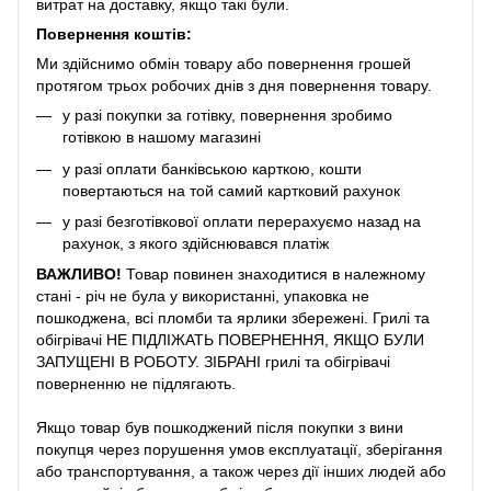
витрат на доставку, якщо такі були.
Повернення коштів:
Ми здійснимо обмін товару або повернення грошей
протягом трьох робочих днів з дня повернення товару.
у разі покупки за готівку, повернення зробимо
готівкою в нашому магазині
у разі оплати банківською карткою, кошти
повертаються на той самий картковий рахунок
у разі безготівкової оплати перерахуємо назад на
рахунок, з якого здійснювався платіж
ВАЖЛИВО!
Товар повинен знаходитися в належному
стані - річ не була у використанні, упаковка не
пошкоджена, всі пломби та ярлики збережені. Грилі та
обігрівачі НЕ ПІДЛІЖАТЬ ПОВЕРНЕННЯ, ЯКЩО БУЛИ
ЗАПУЩЕНІ В РОБОТУ. ЗІБРАНІ грилі та обігрівачі
поверненню не підлягають.
Якщо товар був пошкоджений після покупки з вини
покупця через порушення умов експлуатації, зберігання
або транспортування, а також через дії інших людей або