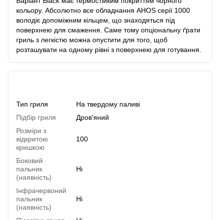
Варіант Black має термостійким покриттям чорного
кольору. Абсолютно все обладнання AHOS серії 1000
володіє допоміжним кільцем, що знаходяться під
поверхнею для смаження. Саме тому опціональну ґрати
гриль з легкістю можна опустити для того, щоб
розташувати на одному рівні з поверхнею для готування.
Характеристики
Тип гриля
На твердому паливі
Підбір гриля
Дров'яний
Розміри з
відкритою
100
кришкою
Боковий
пальник
Ні
(наявність)
Інфрачервоний
пальник
Ні
(наявність)