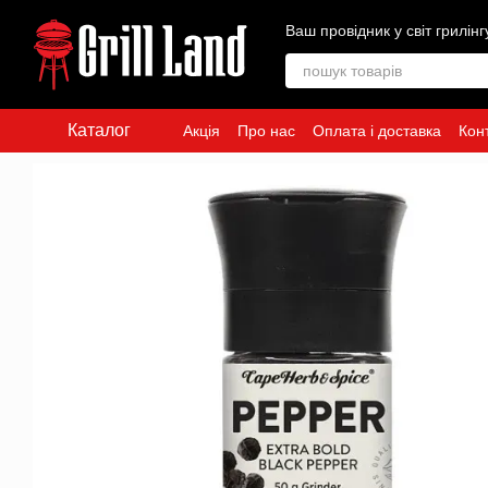
Перейти до основного контенту
Ваш провідник у світ грилінг
Каталог
Акція
Про нас
Оплата і доставка
Кон