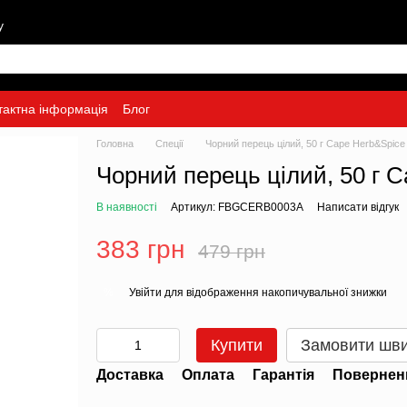
у
тактна інформація
Блог
Головна
Спеції
Чорний перець цілий, 50 г Cape Herb&Spice
Чорний перець цілий, 50 г 
В наявності
Артикул: FBGCERB0003A
Написати відгук
383 грн
479 грн
Увійти
для відображення накопичувальної знижки
%
Купити
Замовити шв
Доставка
Оплата
Гарантія
Повернен