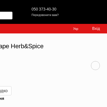
050 373-40-30
Передзвонити вам?
Вхід
Укр
Cape Herb&Spice
идко
ня