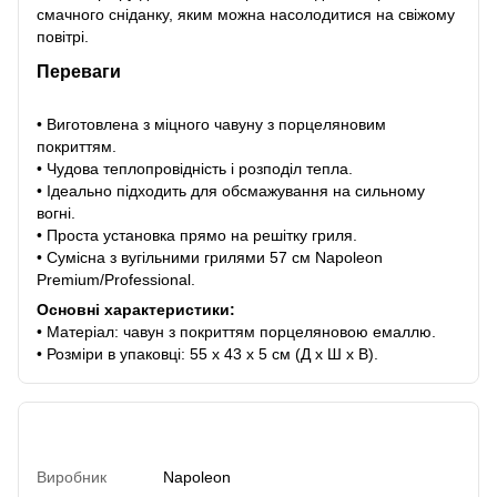
смачного сніданку, яким можна насолодитися на свіжому
повітрі.
Переваги
• Виготовлена з міцного чавуну з порцеляновим
покриттям.
• Чудова теплопровідність і розподіл тепла.
• Ідеально підходить для обсмажування на сильному
вогні.
• Проста установка прямо на решітку гриля.
• Сумісна з вугільними грилями 57 см Napoleon
Premium/Professional.
Основні характеристики:
• Матеріал: чавун з покриттям порцеляновою емаллю.
• Розміри в упаковці: 55 х 43 х 5 см (Д х Ш х В).
Характеристики
Виробник
Napoleon