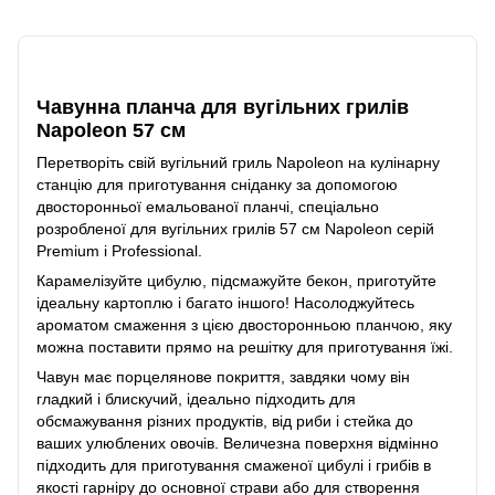
Опис
Чавунна планча для вугільних грилів
Napoleon 57 см
Перетворіть свій вугільний гриль Napoleon на кулінарну
станцію для приготування сніданку за допомогою
двосторонньої емальованої планчі, спеціально
розробленої для вугільних грилів 57 см Napoleon серій
Premium і Professional.
Карамелізуйте цибулю, підсмажуйте бекон, приготуйте
ідеальну картоплю і багато іншого! Насолоджуйтесь
ароматом смаження з цією двосторонньою планчою, яку
можна поставити прямо на решітку для приготування їжі.
Чавун має порцелянове покриття, завдяки чому він
гладкий і блискучий, ідеально підходить для
обсмажування різних продуктів, від риби і стейка до
ваших улюблених овочів. Величезна поверхня відмінно
підходить для приготування смаженої цибулі і грибів в
якості гарніру до основної страви або для створення