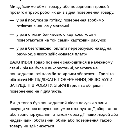
Ми здійснимо обмін товару або повернення грошей
протягом трьох робочих днів з дня повернення товару.
у разі покупки за готівку, повернення зробимо
готівкою в нашому магазині
у разі оплати банківською карткою, кошти
повертаються на той самий картковий рахунок
у разі безготівкової оплати перерахуємо назад на
рахунок, з якого здійснювався платіж
ВАЖЛИВО!
Товар повинен знаходитися в належному
стані - річ не була у використанні, упаковка не
пошкоджена, всі пломби та ярлики збережені. Грилі та
обігрівачі НЕ ПІДЛІЖАТЬ ПОВЕРНЕННЯ, ЯКЩО БУЛИ
ЗАПУЩЕНІ В РОБОТУ. ЗІБРАНІ грилі та обігрівачі
поверненню не підлягають.
Якщо товар був пошкоджений після покупки з вини
покупця через порушення умов експлуатації, зберігання
або транспортування, а також через дії інших людей або
надзвичайні обставини, обмін або повернення такого
товару не здійснюється.