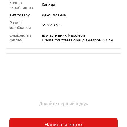
Країна
Канада
виробництва
Тип товару
Деко, планча
Розмір
55 х 43 х 5
коробки, см
Сумісність з
для вугільних Napoleon
грилем
Premium/Professional діаметром 57 см
Відгуки
Додайте перший відгук
Написати відгук