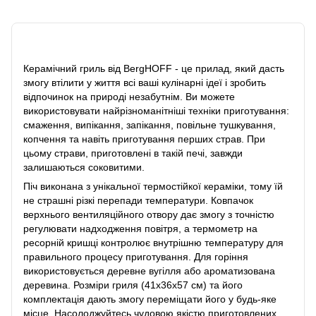
Опис
Керамічний гриль від BergHOFF - це прилад, який дасть
змогу втілити у життя всі ваші кулінарні ідеї і зробить
відпочинок на природі незабутнім. Ви можете
використовувати найрізноманітніші техніки приготування:
смаження, випікання, запікання, повільне тушкування,
копчення та навіть приготування перших страв. При
цьому страви, приготовлені в такій печі, завжди
залишаються соковитими.
Піч виконана з унікальної термостійкої кераміки, тому їй
не страшні різкі перепади температури. Ковпачок
верхнього вентиляційного отвору дає змогу з точністю
регулювати надходження повітря, а термометр на
ресорній кришці контролює внутрішню температуру для
правильного процесу приготування. Для горіння
використовується деревне вугілля або ароматизована
деревина. Розміри гриля (41х36х57 см) та його
комплектація дають змогу переміщати його у будь-яке
місце. Насолоджуйтесь чудовою якістю приготовлених