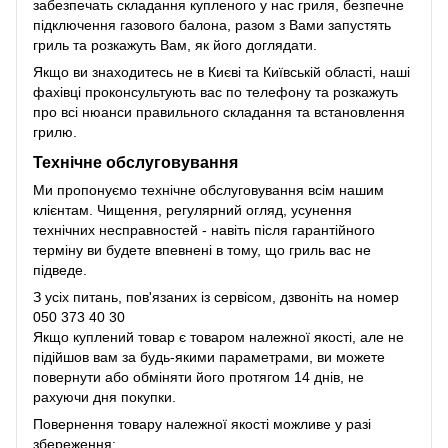
забезпечать складання купленого у нас гриля, безпечне
підключення газового балона, разом з Вами запустять
гриль та розкажуть Вам, як його доглядати.
Якщо ви знаходитесь не в Києві та Київській області, наші
фахівці проконсультують вас по телефону та розкажуть
про всі нюанси правильного складання та встановлення
грилю.
Технічне обслуговування
Ми пропонуємо технічне обслуговування всім нашим
клієнтам. Чищення, регулярний огляд, усунення
технічних несправностей - навіть після гарантійного
терміну ви будете впевнені в тому, що гриль вас не
підведе.
З усіх питань, пов'язаних із сервісом, дзвоніть на номер
050 373 40 30
Якщо куплений товар є товаром належної якості, але не
підійшов вам за будь-якими параметрами, ви можете
повернути або обміняти його протягом 14 днів, не
рахуючи дня покупки.
Повернення товару належної якості можливе у разі
збереження: