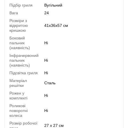
Підбір гриля
Вугільний
Вага
24
Розміри з
відкритою
41х36х57 см
кришкою
Боковий
пальник
Ні
(наявність)
Інфрачервоний
пальник
Ні
(наявність)
Підсвітка гриля
Ні
Матеріал
Сталь
решітки
Рожен у
Ні
комплекті
Роликові
поворотні
Ні
колеса
Розмір робочої
27 x 27 см