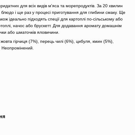
придатних для всіх видів м'яса та морепродуктів. За 20 хвилин
а блюдо і ще раз у процесі приготування для глибини смаку. Ще
Також ідеально підходять спеції для картоплі по-сільському або
ртоплі, начос або брускетт. Для додавання аромату домашнім
чки або шматочків яловичини.
 жовта гірчиця (7%), перець чилі (6%), цибуля, кмин (5%),
. Неопромінений.
ня