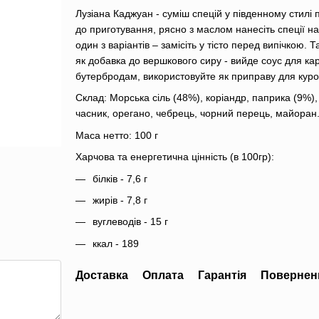
Лузіана Каджуан - суміш спецій у південному стилі 
до приготування, рясно з маслом нанесіть спеції н
один з варіантів – замісіть у тісто перед випічкою. 
як добавка до вершкового сиру - вийде соус для ка
бутербродам, використовуйте як приправу для куро
Склад: Морська сіль (48%), коріандр, паприка (9%),
часник, орегано, чебрець, чорний перець, майоран
Маса нетто: 100 г
Харчова та енергетична цінність (в 100гр):
білків - 7,6 г
жирів - 7,8 г
вуглеводів - 15 г
ккал - 189
Доставка
Оплата
Гарантія
Повернен