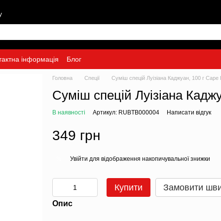
у
тактна інформація
Блог
Головна
Спеції
Суміш спецій Луізіана Каджуан, 100 г Cape
Суміш спецій Луізіана Каджу
В наявності
Артикул: RUBTB000004
Написати відгук
349 грн
Увійти
для відображення накопичувальної знижки
%
Купити
Замовити шв
Опис