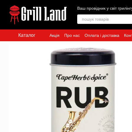
Перейти до основного контенту
Ваш провідник у світ грилінг
Каталог
Акція
Про нас
Оплата і доставка
Кон