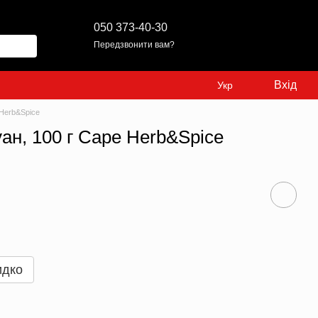
050 373-40-30
Передзвонити вам?
Вхід
Укр
 Herb&Spice
ан, 100 г Cape Herb&Spice
идко