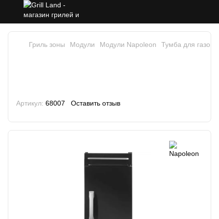
Гриль зоны
Модули
Модули Napoleon
Тумба для газово
Тумба для газового гриля
эмалированная черная Napoleon
Rogue 1 шт.
Артикул:
68007
Оставить отзыв