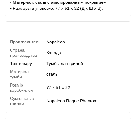
• Материал: сталь с эмалированным покрытием.
• Размеры в упаковке: 77 х 51 х 32 (Д х Ш х В).
Характеристики
Производитель
Napoleon
Страна
Канада
производства
Тип товару
Тумбы для грилей
Матеріал
сталь
тумби
Розмір
77 х 51 х 32
коробки, см
Сумісність з
Napoleon Rogue Phantom
грилем
Отзывы