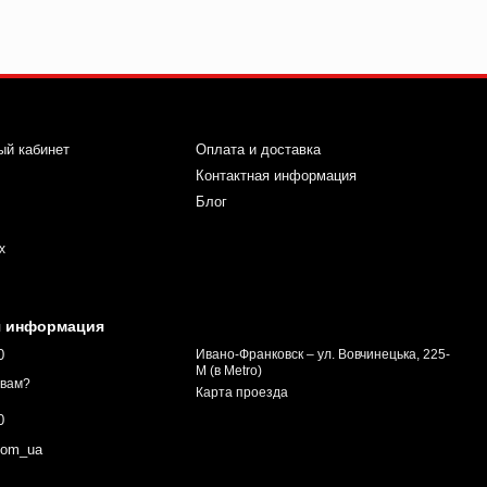
ый кабинет
Оплата и доставка
Контактная информация
Блог
х
я информация
0
Ивано-Франковск – ул. Вовчинецька, 225-
М (в Metro)
 вам?
Карта проезда
0
com_ua