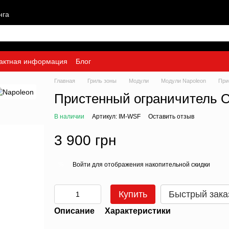
нга
актная информация
Блог
Главная
Гриль зоны
Модули
Модули Napoleon
При
Пристенный ограничитель O
В наличии
Артикул: IM-WSF
Оставить отзыв
3 900 грн
Войти
для отображения накопительной скидки
%
Купить
Быстрый зака
Описание
Характеристики