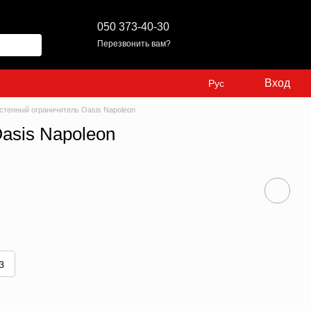
050 373-40-30
Перезвонить вам?
Вход
Рус
стенный ограничитель Oasis Napoleon
asis Napoleon
з