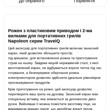
До обраного
Порівняти
Опис
Рожен з пластиковим приводом і 2-ма
вилками для портативних грилів
Napoleon серии TravelQ
Цей аксесуар для портативних грилів включає захисний
екран, який дозволяє збільшити простір.
під кришкою, для встановлення рожна та приготування
страв на ньому. Завдяки міцній нержавіючій сталі, з якої
виготовлений екран, не відбувається втрати тепла під час
готування, а безперервне обертання рожна
електромотором дозволяє здійснити ідеальне рівномірне
просмажування продуктів.
Крім приготування на рожні, цей аксесуар дозволяє
перетворити ваш гриль на духовку. Захисний екран має
спеціальну вставку, яка знімається за допомогою двох
ручок. Вийнявши її можна помістити заготовку піци, не
відриваючи кришку гриля, що запобігає втраті тепла.