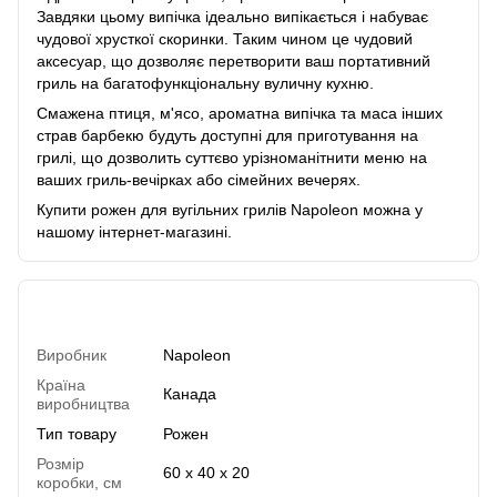
Завдяки цьому випічка ідеально випікається і набуває
чудової хрусткої скоринки. Таким чином це чудовий
аксесуар, що дозволяє перетворити ваш портативний
гриль на багатофункціональну вуличну кухню.
Смажена птиця, м'ясо, ароматна випічка та маса інших
страв барбекю будуть доступні для приготування на
грилі, що дозволить суттєво урізноманітнити меню на
ваших гриль-вечірках або сімейних вечерях.
Купити рожен для вугільних грилів Napoleon можна у
нашому інтернет-магазині.
Характеристики
Виробник
Napoleon
Країна
Канада
виробництва
Тип товару
Рожен
Розмір
60 х 40 х 20
коробки, см