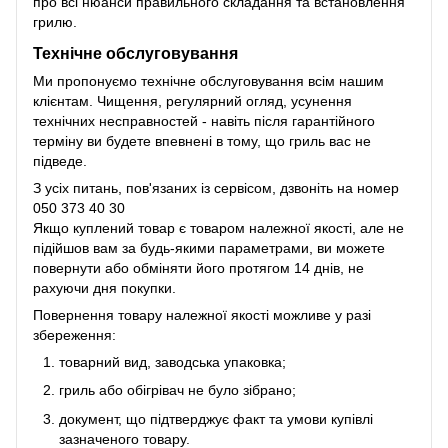
про всі нюанси правильного складання та встановлення
грилю.
Технічне обслуговування
Ми пропонуємо технічне обслуговування всім нашим
клієнтам. Чищення, регулярний огляд, усунення
технічних несправностей - навіть після гарантійного
терміну ви будете впевнені в тому, що гриль вас не
підведе.
З усіх питань, пов'язаних із сервісом, дзвоніть на номер
050 373 40 30
Якщо куплений товар є товаром належної якості, але не
підійшов вам за будь-якими параметрами, ви можете
повернути або обміняти його протягом 14 днів, не
рахуючи дня покупки.
Повернення товару належної якості можливе у разі
збереження:
товарний вид, заводська упаковка;
гриль або обігрівач не було зібрано;
документ, що підтверджує факт та умови купівлі
зазначеного товару.