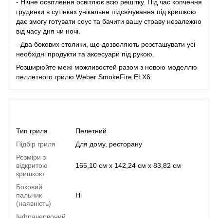
- Нічне освітлення освітлює всю решітку. Під час копчення
грудинки в сутінках унікальне підсвічування під кришкою
дає змогу готувати соус та бачити вашу страву незалежно
від часу дня чи ночі.
- Два бокових столики, що дозволяють розсташувати усі
необхідні продукти та аксесуари під рукою.
Розширюйте межі можливостей разом з новою моделлю
пеллетного грилю Weber SmokeFire ELX6.
Характеристики
Тип гриля
Пелетний
Підбір гриля
Для дому, ресторану
Розміри з
відкритою
165,10 см x 142,24 см x 83,82 см
кришкою
Боковий
пальник
Ні
(наявність)
Інфрачервоний