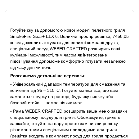
Опис
Готуйте їжу за допомогою нової моделі пелетного гриля
SmokeFire Sear+ ELX 6. Великий простір решітки, 7458,05
кв.см дозволить готувати для великої компанії друзів,
спеціальний посуд WEBER CRAFTED розширить ваші
кулінарні можливості, тим часом як інтегроване
підсвічування допоможе комфортно готувати незалежно
від часу дня чи ночі.
Розглянемо детальніше переваги:
- Універсальний діапазон температури для смаження та
копчення від 95 – 315°C. Готуйте майже все, що вам
заманеться: курку на ростері, будь-яку випічку або
базовий стейк — немає ніяких меж.
- Рама WEBER CRAFTED розширить ваше меню завдяки
спеціальному посуду для гриля. Обсмажуйте, грильте,
запікайте, готуйте на пару просто замінивши решітку
різноманітними спеціальним приладдями для гриля
(решітка входить в комплект; посуд для гриля продається