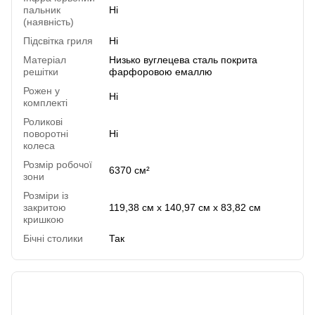
пальник
Ні
(наявність)
Підсвітка гриля
Ні
Матеріал
Низько вуглецева сталь покрита
решітки
фарфоровою емаллю
Рожен у
Ні
комплекті
Роликові
поворотні
Ні
колеса
Розмір робочої
6370 см²
зони
Розміри із
закритою
119,38 см x 140,97 см x 83,82 см
кришкою
Бічні столики
Так
Відгуки