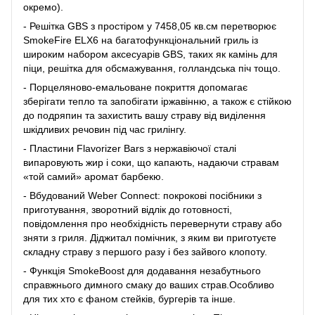
окремо).
- Решітка GBS з простіром у 7458,05 кв.см перетворює
SmokeFire ELX6 на багатофункціональний гриль із
широким набором аксесуарів GBS, таких як камінь для
піци, решітка для обсмажування, голландська піч тощо.
- Порцеляново-емальоване покриття допомагає
зберігати тепло та запобігати іржавінню, а також є стійкою
до подряпин та захистить вашу страву від виділення
шкідливих речовин під час грилінгу.
- Пластини Flavorizer Bars з нержавіючої сталі
випаровують жир і соки, що капають, надаючи стравам
«той самий» аромат барбекю.
- Вбудований Weber Connect: покрокові посібники з
приготування, зворотний відлік до готовності,
повідомлення про необхідність перевернути страву або
зняти з гриля. Діджитал помічник, з яким ви приготуєте
складну страву з першого разу і без зайвого клопоту.
- Функція SmokeBoost для додавання незабутнього
справжнього димного смаку до ваших страв.Особливо
для тих хто є фаном стейків, бургерів та інше.