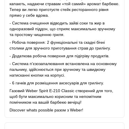
капають, надаючи стравам «той самий» аромат барбекю.
Тепер ви легко приготуєте стейк ресторанного рівня
прямо у себе вдома.
- Система очищення відводить зайві соки та жир в
одноразовий піддон, що сприяє максимально зручному
та простому чищенню гриля.
- Робоча поверхня: 2 функціональні та скадні бічні
столики для зручного приготування страв до грилінгу.
- Додаткова робоча поверхня для підігріву продуктів.
- Система п'єзозапалювання встановлена ​​на основному
пальнику, здійснюється при зручному та швидкому
натисканні кнопки на корпусі.
- 6 гачків для розміщення аксесуарів для грилінгу.
Газовий Weber Spirit E-210 Classic створений для того,
щоб бути максимально корисним та непомітним
помічником на вашій барбекю вечірці!
Discover whats possible разом з Weber!