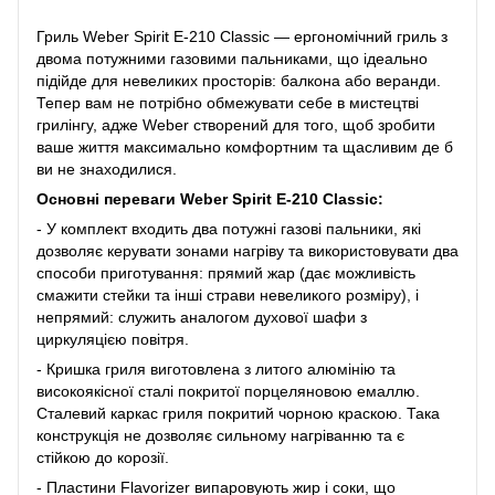
Гриль Weber Spirit E-210 Classic — ергономічний гриль з
двома потужними газовими пальниками, що ідеально
підійде для невеликих просторів: балкона або веранди.
Тепер вам не потрібно обмежувати себе в мистецтві
грилінгу, адже Weber створений для того, щоб зробити
ваше життя максимально комфортним та щасливим де б
ви не знаходилися.
Основні переваги Weber Spirit E-210 Classic:
- У комплект входить два потужні газові пальники, які
дозволяє керувати зонами нагріву та використовувати два
способи приготування: прямий жар (дає можливість
смажити стейки та інші страви невеликого розміру), і
непрямий: служить аналогом духової шафи з
циркуляцією повітря.
- Кришка гриля виготовлена ​​з литого алюмінію та
високоякісної сталі покритої порцеляновою емаллю.
Сталевий каркас гриля покритий чорною краскою. Така
конструкція не дозволяє сильному нагріванню та є
стійкою до корозії.
- Пластини Flavorizer випаровують жир і соки, що