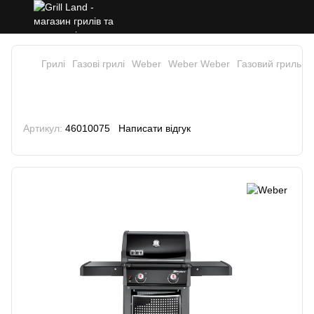
Грилі
Газові грилі
Weber
Weber Weber
Газовий гриль We
Газовий гриль Weber Spirit E-210
Classic, чорний
Артикул:
46010075
Написати відгук