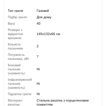
Характеристики
Тип гриля
Газовий
Підбір гриля
Для дому
Вага
40
Розміри з
відкритою
145х132х66 см
кришкою
Кількість
2
пальників
Потужність
7
пальника, кВт
Боковий
пальник
Ні
(наявність)
Інфрачервоний
пальник
Ні
(наявність)
Підсвітка гриля
Ні
Матеріал
Стальна решітка з порцеляновим
решітки
покриттям