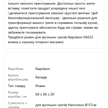
їхнього якісного приготування. Достатньо просто зняти
вставку, помістити продукт усередину нашої печі
і дочекатися приготування смачної хрусткої випічки. Цей
багатофункціональний аксесуар - ідеальне рішення для
трансформації вашого гриля в справжню польову кухню,
здатну приготувати абсолютно будь-які страви, якими ви
забажаете посмакувати.
Придбати рожен для вугільних грилів Napoleon 69222
можна у нашому інтернет-магазині.
Характеристики
Виробник
Napoleon
Країна
Канада
виробництва
Тип товару
Рожен
Розмір
58 х 58 х 20
коробки, см
Сумісність з
для вугільних грилів Наполеон Ø 57см
грилем