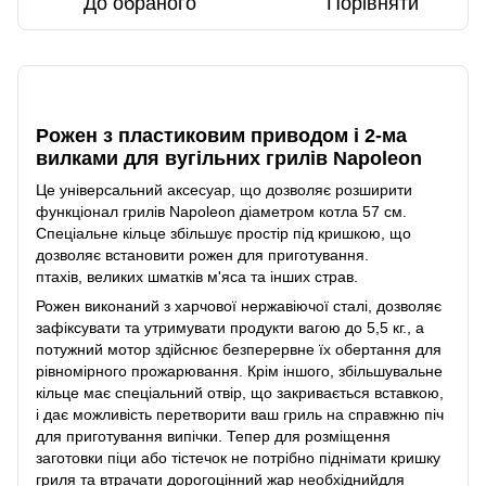
До обраного
Порівняти
Опис
Рожен з пластиковим приводом і 2-ма
вилками для вугільних грилів Napoleon
Це універсальний аксесуар, що дозволяє розширити
функціонал грилів Napoleon діаметром котла 57 см.
Спеціальне кільце збільшує простір під кришкою, що
дозволяє встановити рожен для приготування.
птахів, великих шматків м'яса та інших страв.
Рожен виконаний з харчової нержавіючої сталі, дозволяє
зафіксувати та утримувати продукти вагою до 5,5 кг., а
потужний мотор здійснює безперервне їх обертання для
рівномірного прожарювання. Крім іншого, збільшувальне
кільце має спеціальний отвір, що закривається вставкою,
і дає можливість перетворити ваш гриль на справжню піч
для приготування випічки. Тепер для розміщення
заготовки піци або тістечок не потрібно піднімати кришку
гриля та втрачати дорогоцінний жар необхіднийдля